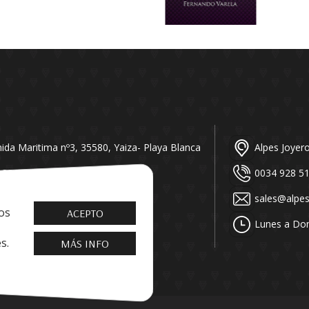
ida Maritima nº3, 35580, Yaiza- Playa Blanca
Alpes Joyer
 386
0034 928 5
rsbay.es
sales@alpe
os
ACEPTO
ngos : 10:30 a 21:30
Lunes a Dom
s.
MÁS INFO