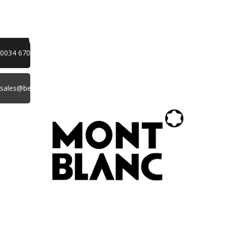
0034 670 821 072
sales@bejewel.online